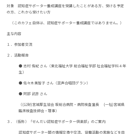
対象 認知症サポーター養成講座を受講したことがある方、受ける予定
の方、これから受けたい方
（このカフェ自体は、認知症サポーター養成講座ではありません。）
主な内容
１．参加者交流
２．活動報告
● 志村 侑紀 さん（東北福祉大学 総合福祉学部 社会福祉学科４年
生）
● 佐々木美智子 さん（混声合唱団グラン）
● 阿部 武彦 さん
（(公財)宮城厚生協会 坂総合病院・病院検査室長 (一社)宮城県
臨床検査技師会・理事）
３．（仮称）「せんだい認知症サポーター倶楽部」のご案内
認知症サポーター間の情報交換や交流、協働活動の実施などを目