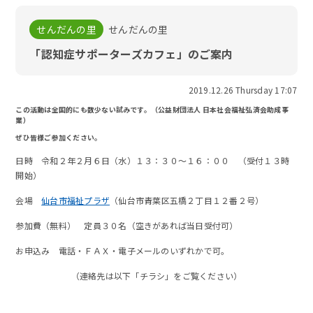
せんだんの里
せんだんの里
「認知症サポーターズカフェ」のご案内
2019.12.26 Thursday 17:07
この活動は全国的にも数少ない試みです。（公益財団法人 日本社会福祉弘済会助成事
業）
ぜひ皆様ご参加ください。
日時 令和２年２月６日（水）１３：３０～１６：００ （受付１３時
開始）
会場
仙台市福祉プラザ
（仙台市青葉区五橋２丁目１２番２号）
参加費（無料） 定員３０名（空きがあれば当日受付可）
お申込み 電話・ＦＡＸ・電子メールのいずれかで可。
（連絡先は以下「チラシ」をご覧ください）