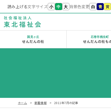
読み上げる
文字サイズ
背景色変更
小
中
大
白
青
黄
国見ヶ丘
石巻市桃生町
せんだんの杜
せんだんの杜も
ホーム
新着情報
2011年7月の記事