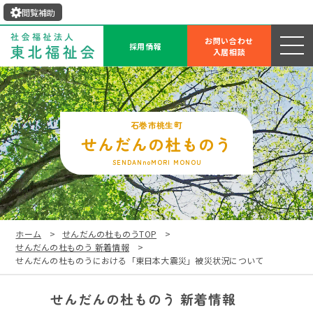
閲覧補助
お問い合わせ
採用情報
入居相談
せんだんの杜ものう
SENDANnoMORI MONOU
ホーム
せんだんの杜ものうTOP
せんだんの杜ものう 新着情報
せんだんの杜ものうにおける「東日本大震災」被災状況について
せんだんの杜ものう 新着情報