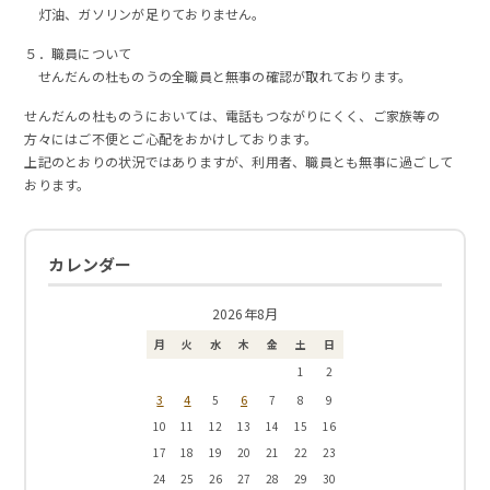
灯油、ガソリンが足りておりません。
５．職員について
せんだんの杜ものうの全職員と無事の確認が取れております。
せんだんの杜ものうにおいては、電話もつながりにくく、ご家族等の
方々にはご不便とご心配をおかけしております。
上記のとおりの状況ではありますが、利用者、職員とも無事に過ごして
おります。
カレンダー
2026年8月
月
火
水
木
金
土
日
1
2
3
4
6
5
7
8
9
10
11
12
13
14
15
16
17
18
19
20
21
22
23
24
25
26
27
28
29
30