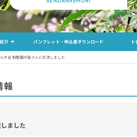
SENDANnoMORI
紹介
パンフレット・申込書ダウンロード
ト
らぎ会 魁聖園の皆さんと交流しました
情報
流しました