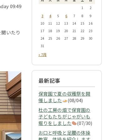
nday 09:49
1
2
3
4
6
5
7
8
9
10
11
12
13
14
15
16
17
18
19
20
21
22
23
を聞いたり
24
25
26
27
28
29
30
。
31
« 7月
最新記事
保育園で夏の収穫祭を開
催しました
(08/04)
杜の工房の畑で保育園の
子どもたちがじゃがいも
堀りをしました
(07/30)
お口と呼吸と足腰の体操
教室 体操を紹介します