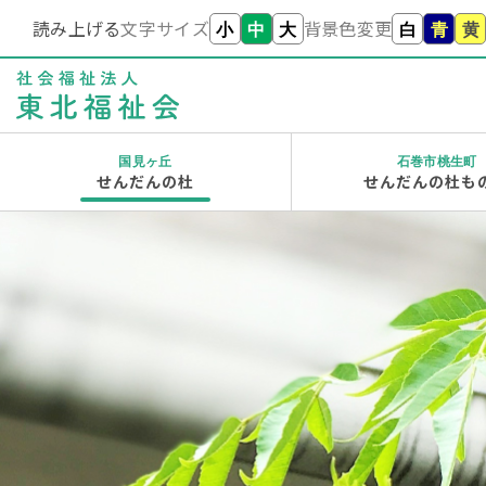
読み上げる
文字サイズ
背景色変更
小
中
大
白
青
黄
国見ヶ丘
石巻市桃生町
せんだんの杜
せんだんの杜も