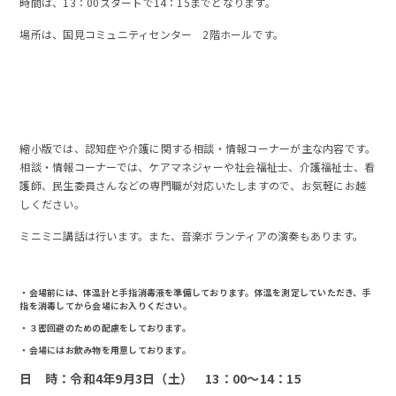
時間は、13：00スタートで14：15までとなります。
場所は、国見コミュニティセンター 2階ホールです。
縮小版では、認知症や介護に関する相談・情報コーナーが主な内容です。
相談・情報コーナーでは、ケアマネジャーや社会福祉士、介護福祉士、看
護師、民生委員さんなどの専門職が対応いたしますので、お気軽にお越
しください。
ミニミニ講話は行います。また、音楽ボランティアの演奏もあります。
・会場前には、体温計と手指消毒液を準備しております。体温を測定していただき、手
指を消毒してから会場にお入りください。
・３密回避のための配慮をしております。
・会場にはお飲み物を用意しております。
日 時：令和4年9月3日（土） 13：00～14：15