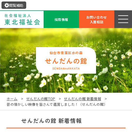
閲覧補助
お問い合わせ
採用情報
入居相談
せんだんの館
SENDANnoYAKATA
ホーム
せんだんの館TOP
せんだんの館 新着情報
昔の懐かしい映像を皆さんで鑑賞しました！（せんだんの館）
せんだんの館 新着情報