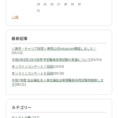
24
25
26
27
28
29
30
31
« 7月
最新記事
＜新卒・キャリア採用＞専用公式Instagram開設しました！
(05/15)
令和9年4月1日付採用予定職員採用試験の実施について
(03/03)
オンラインコンサート７回目
(10/03)
オンラインコンサート６回目
(09/20)
令和7年度 社会福祉法人東北福祉会新規職員採用試験実施致しま
す
(08/21)
カテゴリー
せんだんの館 (207)