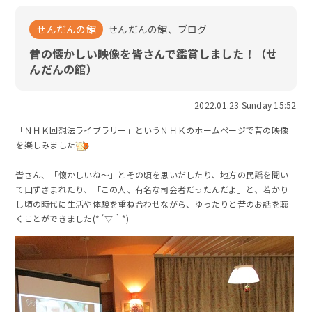
せんだんの館
せんだんの館、ブログ
昔の懐かしい映像を皆さんで鑑賞しました！（せ
んだんの館）
2022.01.23 Sunday 15:52
「ＮＨＫ回想法ライブラリー」というＮＨＫのホームページで昔の映像
を楽しみました
皆さん、「懐かしいね～」とその頃を思いだしたり、地方の民謡を聞い
て口ずさまれたり、「この人、有名な司会者だったんだよ」と、若かり
し頃の時代に生活や体験を重ね合わせながら、ゆったりと昔のお話を聴
くことができました(*´▽｀*)