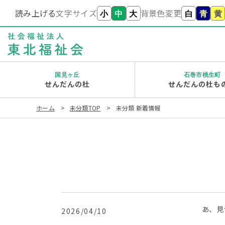
読み上げる
文字サイズ
背景色変更
小
中
大
白
青
黄
国見ヶ丘
石巻市桃生町
せんだんの杜
せんだんの杜も
ホーム
未分類TOP
未分類 新着情報
あ、見
2026/04/10
未分類