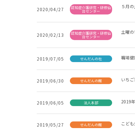
５月の
認知症介護研究・研修仙
2020/04/27
台センター
土曜の
認知症介護研究・研修仙
2020/02/13
台センター
職場健
2019/07/05
せんだんの杜
いちご
2019/06/30
せんだんの館
201
2019/06/05
法人本部
こども
2019/05/27
せんだんの館