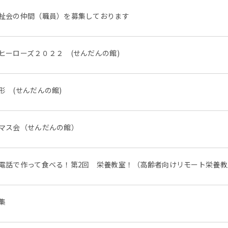
祉会の仲間（職員）を募集しております
ヒーローズ２０２２ (せんだんの館)
形 (せんだんの館)
マス会（せんだんの館）
電話で作って食べる！第2回 栄養教室！（高齢者向けリモート栄養教
集