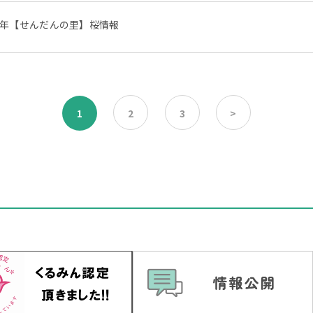
1年【せんだんの里】桜情報
1
2
3
>