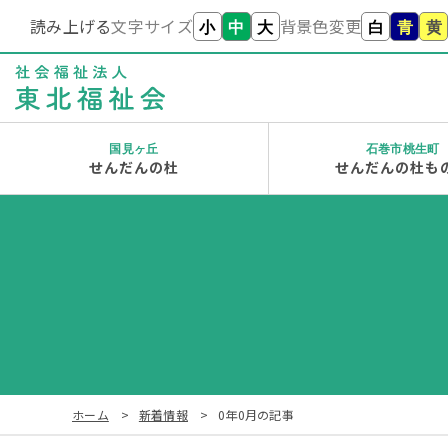
読み上げる
文字サイズ
背景色変更
小
中
大
白
青
黄
国見ヶ丘
石巻市桃生町
せんだんの杜
せんだんの杜も
ホーム
新着情報
0年0月の記事